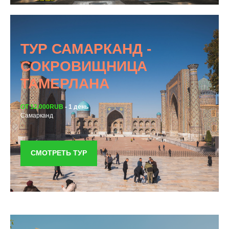
ТУР САМАРКАНД -
СОКРОВИЩНИЦА
ТАМЕРЛАНА
ОТ 12.000RUB
- 1 день
Самарканд
СМОТРЕТЬ ТУР