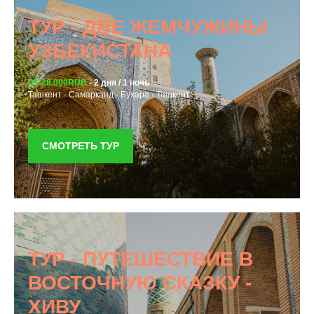
ТУР - ДВЕ ЖЕМЧУЖИНЫ
УЗБЕКИСТАНА
ОТ 28.000RUB
- 2 дня / 1 ночь
Ташкент - Самарканд - Бухара - Ташкент
СМОТРЕТЬ ТУР
ТУР - ПУТЕШЕСТВИЕ В
ВОСТОЧНУЮ СКАЗКУ -
ХИВУ