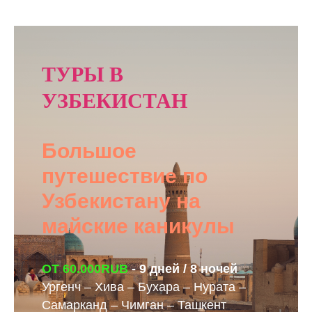
ТУРЫ В
УЗБЕКИСТАН
Большое
путешествие по
Узбекистану на
майские каникулы
ОТ 60.000RUB
- 9 дней / 8 ночей
Ургенч – Хива – Бухара – Нурата –
Самарканд – Чимган – Ташкент