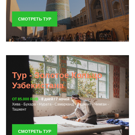
СМОТРЕТЬ ТУР
Тур - Золотое Кольцо
Узбекистана
ОТ 85.000 RUB
- 8 дней / 7 ночей
Хива - Бухара - Нурата - Самарканд - Ташкент - Чимган -
Ташкент
СМОТРЕТЬ ТУР