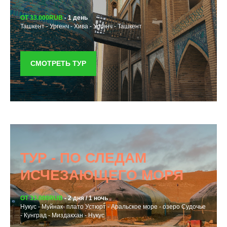
ОТ 33.000RUB
- 1 день
Ташкент - Ургенч - Хива - Ургенч - Ташкент
СМОТРЕТЬ ТУР
ТУР - ПО СЛЕДАМ
ИСЧЕЗАЮЩЕГО МОРЯ
ОТ 33.000RUB
- 2 дня / 1 ночь
Нукус - Муйнак- плато Устюрт - Аральское море - озеро Судочье
- Кунград - Миздакхан - Нукус