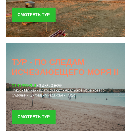
СМОТРЕТЬ ТУР
ТУР - ПО СЛЕДАМ
ИСЧЕЗАЮЕЩЕГО МОРЯ ll
ОТ 43.000RUB
- 3 дня / 2 ночи
Нукус - Муйнак - плато Устюрт - Аральское море - озеро
Судочье - Кунград - Миздакхан - Нукус
СМОТРЕТЬ ТУР