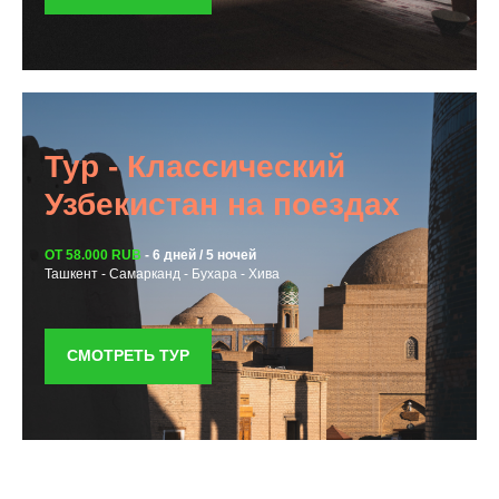
Тур - Классический
Узбекистан на поездах
ОТ 58.000 RUB
-
6 дней / 5 ночей
Ташкент - Самарканд - Бухара - Хива
СМОТРЕТЬ ТУР