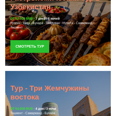
Узбекистан
ОТ 92.000 RUB
-
7 дней / 6 ночей
Ургенч - Хива - Бухара - Гиждуван - Нурата - Самарканд -
Ташкент
СМОТРЕТЬ ТУР
Тур - Три Жемчужины
востока
ОТ 54.000 RUB
-
4 дня / 3 ночи
Ташкент - Самарканд - Бухара