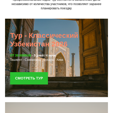
независимо от количества участников, что позволяет заранее
планировать поездку.
Тур - Классический
Узбекистан 2026
ОТ 39.000RUB
-
5 дней / 4 ночи
Ташкент - Самарканд - Бухара - Хива
СМОТРЕТЬ ТУР